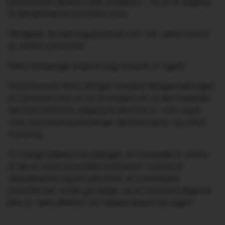
pasnummer, kørekort eller kreditikort - for at få adgang
til slibrighederne på britiske sites.
Mindgeek, firmaet bag pornhub.com, har været med til
at udvikle systemtet.
Flere forklaringer angives bag droppet af AgeID:
Kulturminister Nicky Morgan forklarer tilbagetrækningen
af systemet med, at de vil bredere ud, så det materiale,
der skal forhindres adgang til, ikke kun er
, men også
vold, selvmordsopfordringer, disinformation og online
mobning.
At mange kritikere har påpeget, at forbuddet er censur,
at der er store potentielle problemer i forhold til
datasikkerhed og privatlivsfred, at små britiske
pornofirmaer vil lide gevaldigt, og at systemet alligevel
ikke vil være effektivt, har næppe hjulpet på sagen.