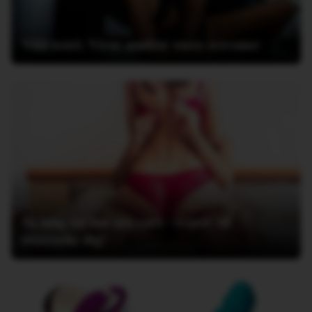
Vild teori: Virus ændrer vores sexvaner
Så lang tid bør sex vare - svaret vil
overraske dig!