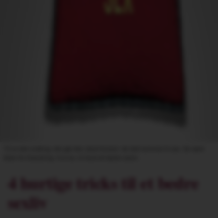
Tit er det småting, der gør den store forskel, når det kommer til sex. Så være
åben for forandring, hvis du vil have et bedre sexliv.
4 hurtige tricks til et bedre
sexliv