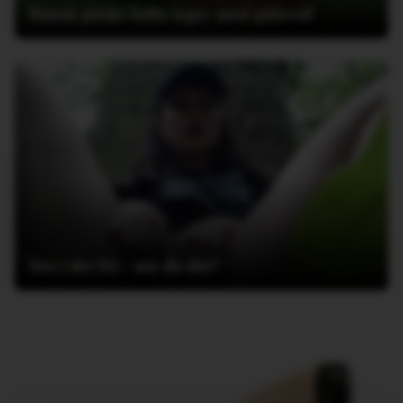
Dansk påske-babe leger med gulerod
Sex i det fri - må du det?